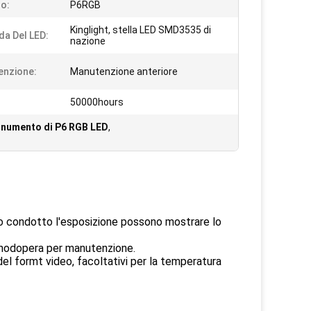
o:
P6RGB
Kinglight, stella LED SMD3535 di
a Del LED:
nazione
enzione:
Manutenzione anteriore
50000hours
onumento di P6 RGB LED
,
nno condotto l'esposizione possono mostrare lo
manodopera per manutenzione.
del formt video, facoltativi per la temperatura