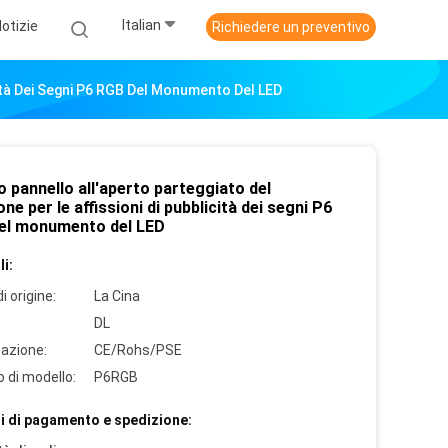
Italian
otizie
Richiedere un preventivo
cità Dei Segni P6 RGB Del Monumento Del LED
 pannello all'aperto parteggiato del
one per le affissioni di pubblicità dei segni P6
el monumento del LED
i:
i origine:
La Cina
DL
cazione:
CE/Rohs/PSE
 di modello:
P6RGB
i di pagamento e spedizione: