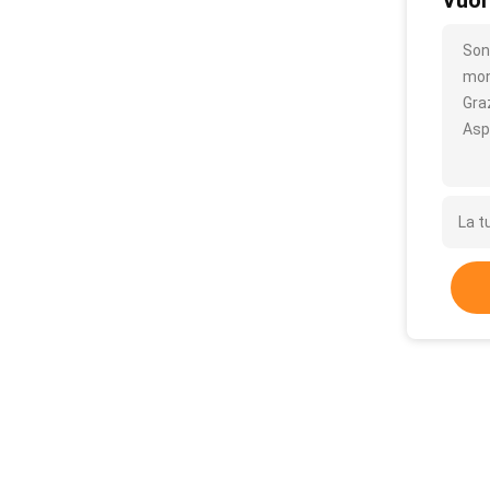
Vuoi
Sono
mon
Gra
Asp