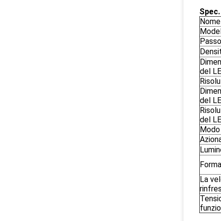
Spec.
Nome 
Model
Passo 
Densit
Dimen
del L
Risolu
Dimen
del L
Risolu
del L
Modo 
Aziona
Lumin
Forma
La vel
rinfr
Tensi
funzi