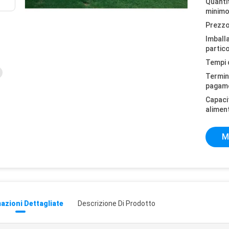
Quantit
minimo
Prezzo
Imball
partico
Tempi 
Termini
pagam
Capaci
alimen
M
azioni Dettagliate
Descrizione Di Prodotto