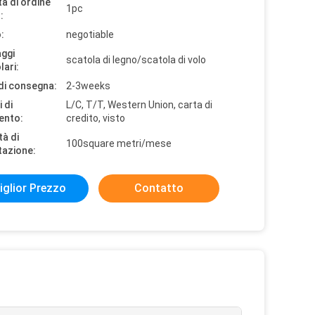
à di ordine
1pc
:
:
negotiable
aggi
scatola di legno/scatola di volo
lari:
di consegna:
2-3weeks
 di
L/C, T/T, Western Union, carta di
ento:
credito, visto
tà di
100square metri/mese
tazione:
iglior Prezzo
Contatto