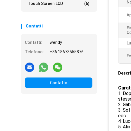
No
Touch Screen LCD
(6)
Ap
Contatti
Si
Co
Contatti:
wendy
Lu
Telefono:
+86 18673555876
Ev
Descri
Contatto
Carat
1: Dop
stess
2: Gab
3: Sof
ecc.
4: Luc
5: Ali