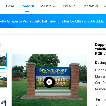
Casa
Prodotti
Mostra VR
Circa Noi
Contattici
N
llo All'aperto Parteggiato Del Tabellone Per Le Affissioni Di Pubbli
Doppio
tabell
RGB d
Dettagl
Luogo d
Marca:
Certifi
Numero
Termin