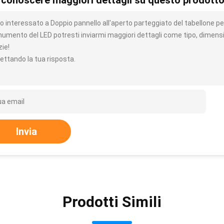
 conoscere maggiori dettagli su questo prodott
 interessato a Doppio pannello all'aperto parteggiato del tabellone per 
umento del LED potresti inviarmi maggiori dettagli come tipo, dimensio
zie!
ettando la tua risposta.
Invia
Prodotti Simili