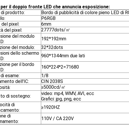
 per il doppio fronte LED che annuncia esposizione:
di prodotto:
Bordo di pubblicità di colore pieno LED di 
lo:
P6RGB
del pixel:
6mm
27777dots/㎡
à del pixel:
sione del modulo
192*192mm
ED:
zione del modulo:
32*32dots
sioni dello schermo
960*1344mm due lati
ED:
zione per il bordo
160*224*2=71680
ED:
di esame:
1/8
mento dell'IC:
CIN 2038S
≥5000cd/㎡
osità:
video: mp4, WMV, AVI, ecc
to di sostegno:
Grafici: jpg, png, ecc
ocità di
≥1920HZ
escamento:
one di
110V / CA 220V
onamento: