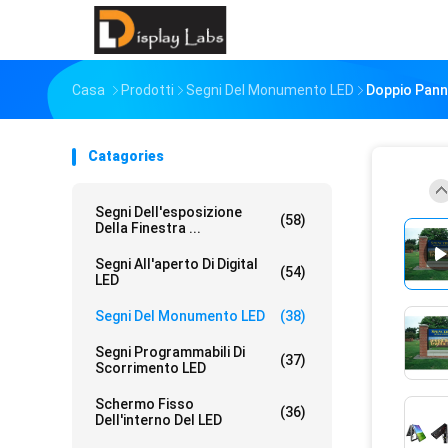
Casa
Prodotti
Segni Del Monumento LED
Doppio Panne
Catagories
Segni Dell'esposizione
(58)
Della Finestra ...
Segni All'aperto Di Digital
(54)
LED
Segni Del Monumento LED
(38)
Segni Programmabili Di
(37)
Scorrimento LED
Schermo Fisso
(36)
Dell'interno Del LED