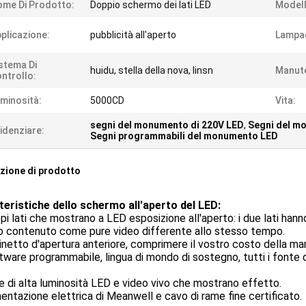
me Di Prodotto:
Doppio schermo dei lati LED
Modell
plicazione:
pubblicità all'aperto
Lampad
stema Di
huidu, stella della nova, linsn
Manut
ntrollo:
minosità:
5000CD
Vita:
segni del monumento di 220V LED
,
Segni del m
idenziare:
Segni programmabili del monumento LED
zione di prodotto
teristiche dello schermo all'aperto del LED:
pi lati che mostrano a LED esposizione all'aperto: i due lati ha
o contenuto come pure video differente allo stesso tempo.
inetto d'apertura anteriore, comprimere il vostro costo della 
tware programmabile, lingua di mondo di sostegno, tutti i fonte 
e di alta luminosità LED e video vivo che mostrano effetto.
mentazione elettrica di Meanwell e cavo di rame fine certificato.