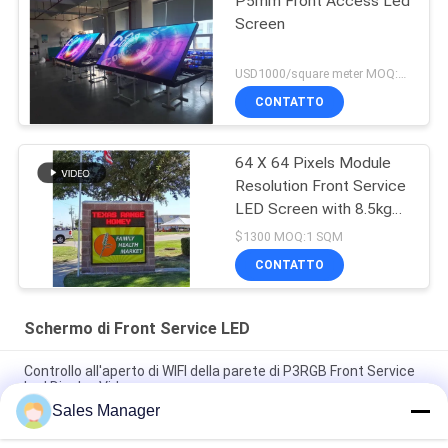
P5mm Front Access Led
Screen
USD1000/square meter MOQ:1PC
CONTATTO
64 X 64 Pixels Module
Resolution Front Service
LED Screen with 8.5kg
Cabinet Weight and WIFI
$1300 MOQ:1 SQM
Program Update
CONTATTO
Schermo di Front Service LED
Controllo all'aperto di WIFI della parete di P3RGB Front Service
Led Display Video
Sales Manager
Schermo all'aperto di IP65 Front Service LED per la mostra dei
lati della chiesa due