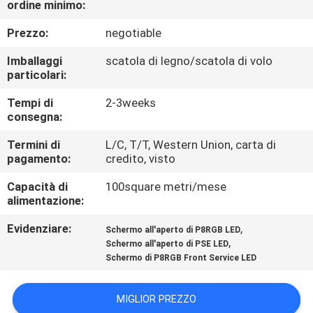
ordine minimo:
DELLA
FABBRICA
Prezzo:
negotiable
Imballaggi
scatola di legno/scatola di volo
CONTROLLO
particolari:
DI
Tempi di
2-3weeks
consegna:
QUALITÀ
Termini di
L/C, T/T, Western Union, carta di
pagamento:
credito, visto
CONTATTICI
Capacità di
100square metri/mese
alimentazione:
NOTIZIE
Evidenziare:
,
Schermo all'aperto di P8RGB LED
,
Schermo all'aperto di PSE LED
RICHIEDA
Schermo di P8RGB Front Service LED
UNA
MIGLIOR PREZZO
CITAZIONE