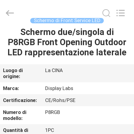
-
2026
Display
Labs
LED
Schermo di Front Service LED
Co.,Ltd.
All
Schermo due/singola di
CASA
Rights
Reserved.
P8RGB Front Opening Outdoor
PRODOTTI
LED rappresentazione laterale
MOSTRA
Luogo di
La CINA
origine:
VR
Marca:
Display Labs
CIRCA
Certificazione:
CE/Rohs/PSE
NOI
Numero di
P8RGB
modello:
GIRO
Quantità di
1PC