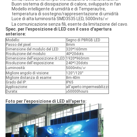
Buon sistema di dissipazione di calore, sviluppato in fan
Modello intelligente di umidità e di Temperautre,
temperatura di sostegno/rappresentazione di umidità
Luce di alta luminosità SMD3535 LED, 5000nits/㎡
La comunicazione senza fili, esente da limitazione del cavo.
Spec. per l'esposizione di LED con il caso d'apertura
anteriore:
Modello:
Segno di P8RGB LED
Passo del pixel:
8mm
Dimensione del modulo del LED:
320*160mm
Risoluzione del modulo:
40*20dots
Dimensione dell'esposizione di LED:
1920*960mm
Risoluzione dell'esposizione:
240*120dots
Luminosità:
5000nits/㎡
Migliore angolo di visione:
120°/120°
Migliore distanza di esame:
8m-40m
Grado del IP:
IP65
Applicazione:
all'aperto impermeabilizzi
Durata:
≥50000hours
Foto per l'esposizione di LED all'aperto: